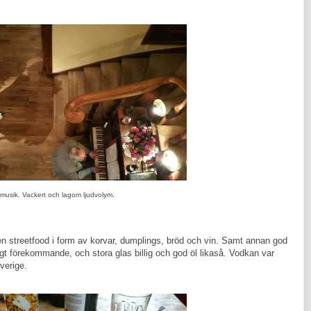
musik. Vackert och lagom ljudvolym.
en streetfood i form av korvar, dumplings, bröd och vin. Samt annan god
igt förekommande, och stora glas billig och god öl likaså. Vodkan var
verige.