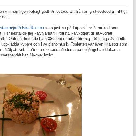
ar nämligen väldigt god! Vi testade allt från billig streetfood till riktigt
r gott.
stauracja Polska Rozana
som just nu på Tripadvisor är rankad som
r beställde jag kalvhjärna till förrätt, kalvkotlett till huvudrätt,
kaffe. Och det kostade bara 330 kronor totalt för mig. Då intogs även allt
de uppklädda kypare och live pianomusik. Toaletten var även lika stor som
en fåtölj att sitta i när man torkade händerna på engångshanddukarna.
appershanddukar. Mycket lyxigt.