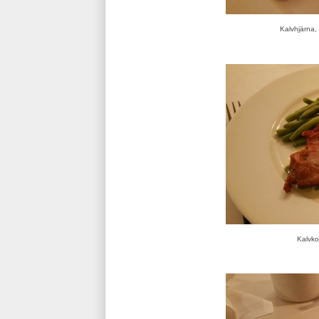
Kalvhjärna,
Kalvkot