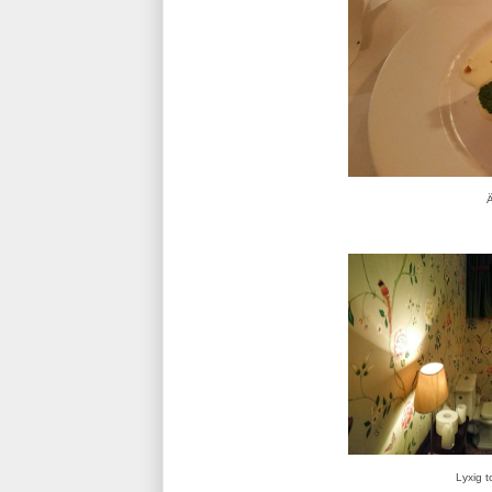
Ä
Lyxig t