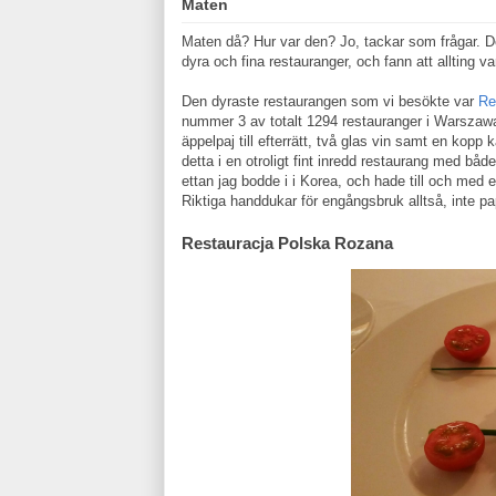
Maten
Maten då? Hur var den? Jo, tackar som frågar. Den v
dyra och fina restauranger, och fann att allting va
Den dyraste restaurangen som vi besökte var
Re
nummer 3 av totalt 1294 restauranger i Warszawa. Hä
äppelpaj till efterrätt, två glas vin samt en kopp 
detta i en otroligt fint inredd restaurang med bå
ettan jag bodde i i Korea, och hade till och med 
Riktiga handdukar för engångsbruk alltså, inte p
Restauracja Polska Rozana