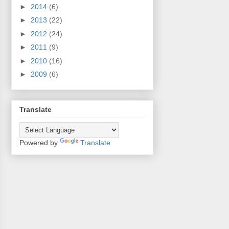
►
2014
(6)
►
2013
(22)
►
2012
(24)
►
2011
(9)
►
2010
(16)
►
2009
(6)
Translate
Powered by
Translate