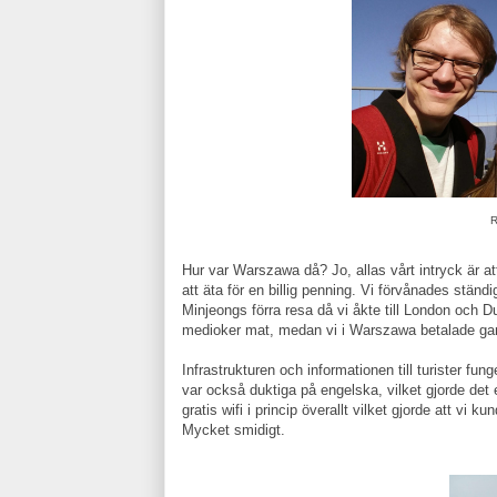
R
Hur var Warszawa då? Jo, allas vårt intryck är att
att äta för en billig penning. Vi förvånades ständ
Minjeongs förra resa då vi åkte till London och D
medioker mat, medan vi i Warszawa betalade gan
Infrastrukturen och informationen till turister f
var också duktiga på engelska, vilket gjorde det 
gratis wifi i princip överallt vilket gjorde att v
Mycket smidigt.