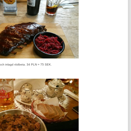
 och inlagd rödbeta. 34 PLN = 75 SEK.