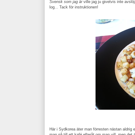
Svensk som jag är
ville jag ju givetvis inte avsl
log... Tack för instruktionen!
Här i Sydkorea äter man förresten nästan aldrig ef
man gå till ett kafé efteråt om man vill, men det