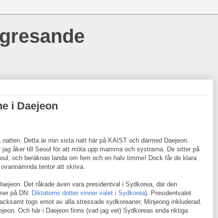
ngresande
e i Daejeon
på natten. Detta är min sista natt här på KAIST och därmed Daejeon.
er jag åker till Seoul för att möta upp mamma och systrarna. De sitter på
Seoul, och beräknas landa om fem och en halv timme! Dock får de klara
 ovannämnda tentor att skriva.
 Daejeon. Det råkade även vara presidentval i Sydkorea, där den
mer på DN:
Diktatorns dotter vinner valet i Sydkorea
). Presidentvalet
t tacksamt togs emot av alla stressade sydkoreaner, Minjeong inkluderad.
ejeon. Och här i Daejeon finns (vad jag vet) Sydkoreas enda riktiga