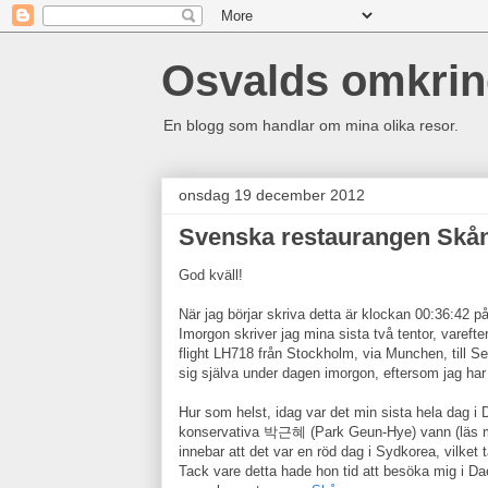
Osvalds omkri
En blogg som handlar om mina olika resor.
onsdag 19 december 2012
Svenska restaurangen Skån
God kväll!
När jag börjar skriva detta är klockan 00:36:42 
Imorgon skriver jag mina sista två tentor, vareft
flight LH718 från Stockholm, via Munchen, till 
sig själva under dagen imorgon, eftersom jag har
Hur som helst, idag var det min sista hela dag i
konservativa 박근혜 (Park Geun-Hye) vann (läs 
innebar att det var en röd dag i Sydkorea, vilke
Tack vare detta hade hon tid att besöka mig i Da