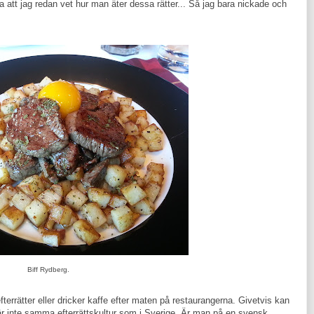
öja att jag redan vet hur man äter dessa rätter... Så jag bara nickade och
Biff Rydberg.
terrätter eller dricker kaffe efter maten på restaurangerna. Givetvis kan
 är inte samma efterrättskultur som i Sverige. Är man på en svensk