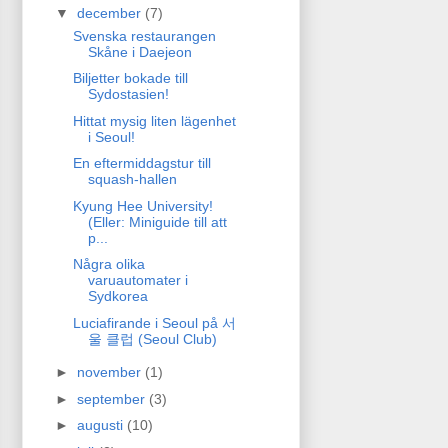
▼
december
(7)
Svenska restaurangen
Skåne i Daejeon
Biljetter bokade till
Sydostasien!
Hittat mysig liten lägenhet
i Seoul!
En eftermiddagstur till
squash-hallen
Kyung Hee University!
(Eller: Miniguide till att
p...
Några olika
varuautomater i
Sydkorea
Luciafirande i Seoul på 서
울 클럽 (Seoul Club)
►
november
(1)
►
september
(3)
►
augusti
(10)