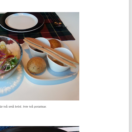
är två små bröd.
Inte
två potatisar.