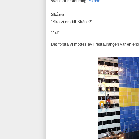
svenska restaurang,
Skåne
.
Skåne
"Ska vi dra till Skåne?"
"Ja!"
Det första vi möttes av i restaurangen var en en