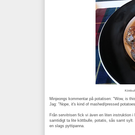
Köttbul
Minjeongs kommentar på potatisen: "Wow, is thi
Jag: "Nope, it's kind of mashed/pressed potatoes
Från servitrisen fick vi även en liten instruktion
samtidigt ta lite köttbulle, potatis, sås samt sy
en slags pyttipanna.