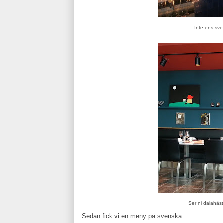
Inte ens sve
Ser ni dalahäs
Sedan fick vi en meny på svenska: