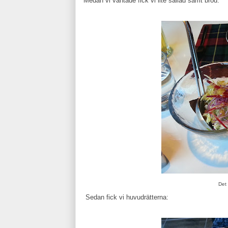
Medan vi väntade fick vi lite sallad samt bröd.
Det 
Sedan fick vi huvudrätterna: