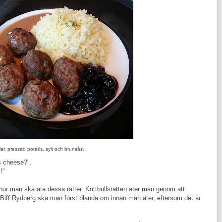
lar, pressad potatis, sylt och brunsås.
s cheese?".
!"
 i hur man ska äta dessa rätter. Köttbullsrätten äter man genom att
lt. Biff Rydberg ska man först blanda om innan man äter, eftersom det är