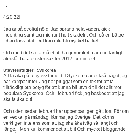
...
4:20:22!
Jag är så otroligt nöjd! Jag sprang hela vägen, gick
ingenting samt tog mig runt helt skadefri. Och på en bättre
tid än förväntat. Det kan inte bli mycket bättre!
Och med det stora målet att ha genomfört maraton färdigt
återstår bara en stor sak för 2012 för min del...
Utbytesstudier i Sydkorea
Att få åka på utbytesstudier till Sydkorea är också något jag
har kämpat inför. Jag har pluggat som en tok för att få
tillräckligt bra betyg för att kunna bli utvald till det allt mer
populära Sydkorea. Och i februari fick jag beskedet att jag
ska få åka dit!
Och tiden sedan februari har uppenbarligen gått fort. För om
en vecka, på måndag, lämnar jag Sverige. Det känns
verkligen inte ens som att jag ska åka iväg så långt och
länge... Men kul kommer det att bli! Och mycket bloggande