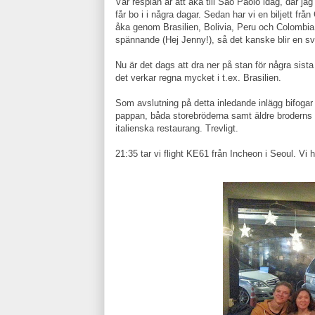
Vår resplan är att åka till Sao Paolo idag, där j
får bo i i några dagar. Sedan har vi en biljett från
åka genom Brasilien, Bolivia, Peru och Colombia. 
spännande (Hej Jenny!), så det kanske blir en sv
Nu är det dags att dra ner på stan för några sist
det verkar regna mycket i t.ex. Brasilien.
Som avslutning på detta inledande inlägg bifoga
pappan, båda storebröderna samt äldre broderns 
italienska restaurang. Trevligt.
21:35 tar vi flight KE61 från Incheon i Seoul. Vi h