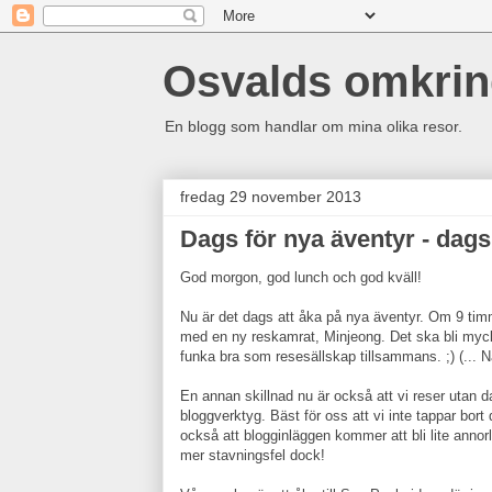
Osvalds omkri
En blogg som handlar om mina olika resor.
fredag 29 november 2013
Dags för nya äventyr - dag
God morgon, god lunch och god kväll!
Nu är det dags att åka på nya äventyr. Om 9 timma
med en ny reskamrat, Minjeong. Det ska bli mycke
funka bra som resesällskap tillsammans. ;) (..
En annan skillnad nu är också att vi reser utan 
bloggverktyg. Bäst för oss att vi inte tappar bort
också att blogginläggen kommer att bli lite anno
mer stavningsfel dock!