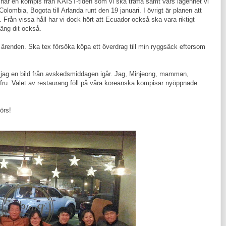
ag har en kompis från KAIST-tiden som vi ska träffa samt vars lägenhet vi
 Colombia, Bogota till Arlanda runt den 19 januari. I övrigt är planen att
Från vissa håll har vi dock hört att Ecuador också ska vara riktigt
äng dit också.
a ärenden. Ska tex försöka köpa ett överdrag till min ryggsäck eftersom
r jag en bild från avskedsmiddagen igår. Jag, Minjeong, mamman,
fru. Valet av restaurang föll på våra koreanska kompisar nyöppnade
örs!