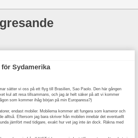
ngresande
s för Sydamerika
r sätter vi oss på ett flyg till Brasilien, Sao Paolo. Den här gången
t kul att resa tillsammans, och jag är helt säker på att vi kommer
. Någon som kommer ihåg början på min Europaresa?)
datorer, endast mobiler. Mobilerna kommer att fungera som kameror och
 de alltså. Eftersom jag bara skriver från mobilen innebär det eventuellt
rlunda jämfört med tidigare, exakt hur vet jag inte än dock. Räkna med