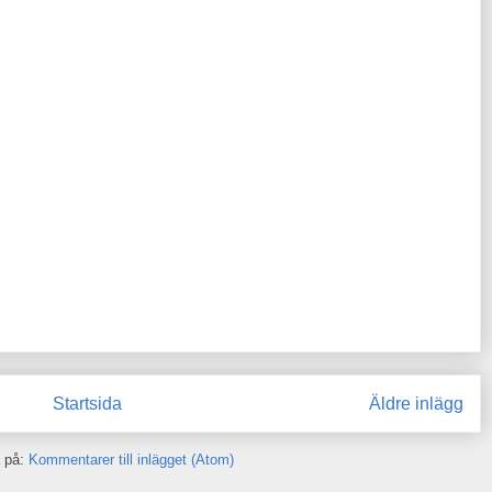
Startsida
Äldre inlägg
 på:
Kommentarer till inlägget (Atom)