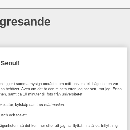
ngresande
 Seoul!
lken ligger i samma mysiga område som mitt universitet. Lägenheten var
man behöver. Även om det är den minsta ettan jag har sett, tror jag. Ettan
en, samt ca 10 minuter till fots från universitetet.
okplattor, kylskåp samt
en tvättmaskin
.
usch och toalett.
ägenheten, så det kommer efter att jag har flyttat in istället. Inflyttning