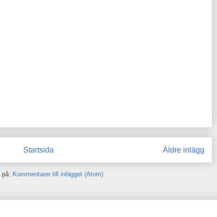
Startsida
Äldre inlägg
 på:
Kommentarer till inlägget (Atom)