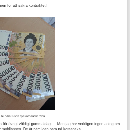
nen för att säkra kontraktet!
 hundra tusen sydkoreanska won.
des för övrigt väldigt gammaldags... Men jag har verkligen ingen aning om
er mobilappen. De är nämligen bara på koreanska.