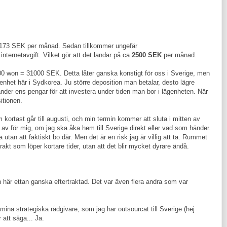
 2173 SEK per månad. Sedan tillkommer ungefär
ternetavgift. Vilket gör att det landar på ca
2500 SEK
per månad.
0 won = 31000 SEK. Detta låter ganska konstigt för oss i Sverige, men
genhet här i Sydkorea. Ju större deposition man betalar, desto lägre
er ens pengar för att investera under tiden man bor i lägenheten. När
itionen.
kortast går till augusti, och min termin kommer att sluta i mitten av
r av för mig, om jag ska åka hem till Sverige direkt eller vad som händer.
 utan att faktiskt bo där. Men det är en risk jag är villig att ta. Rummet
ntrakt som löper kortare tider, utan att det blir mycket dyrare ändå.
en här ettan ganska eftertraktad. Det var även flera andra som var
ina strategiska rådgivare, som jag har outsourcat till Sverige (hej
 att säga... Ja.