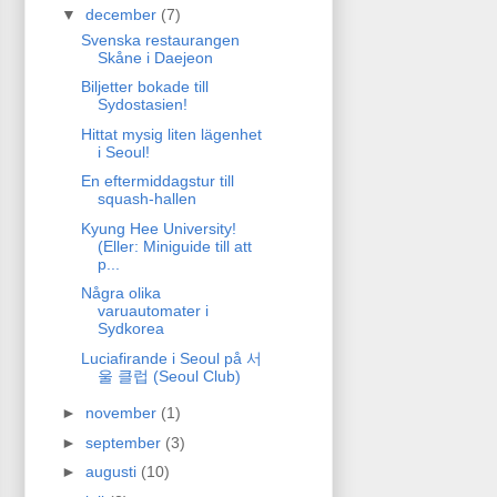
▼
december
(7)
Svenska restaurangen
Skåne i Daejeon
Biljetter bokade till
Sydostasien!
Hittat mysig liten lägenhet
i Seoul!
En eftermiddagstur till
squash-hallen
Kyung Hee University!
(Eller: Miniguide till att
p...
Några olika
varuautomater i
Sydkorea
Luciafirande i Seoul på 서
울 클럽 (Seoul Club)
►
november
(1)
►
september
(3)
►
augusti
(10)