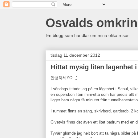
Osvalds omkri
En blogg som handlar om mina olika resor.
tisdag 11 december 2012
Hittat mysig liten lägenhet i
안녕하세YO! ;)
I söndags tittade jag på en lägenhet i Seoul, vi
en superskön liten mini-etta som har precis allt 
ligger bara några få minuter från tunnelbanestation
I rummet finns en säng, skrivbord, garderob, 2 k
Givetvis finns det även ett litet badrum med en d
Tyvärr glömde jag helt bort att ta några bilder på l