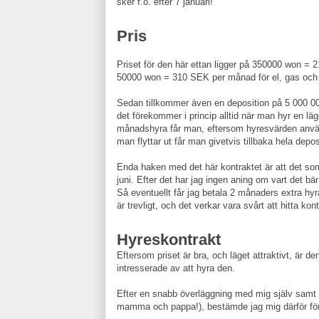
sker f.ö. efter 7 januari!
Pris
Priset för den här ettan ligger på 350000 won =
50000 won = 310 SEK per månad för el, gas och in
Sedan tillkommer även en deposition på 5 000 00
det förekommer i princip alltid när man hyr en lä
månadshyra får man, eftersom hyresvärden använd
man flyttar ut får man givetvis tillbaka hela depos
Enda haken med det här kontraktet är att det som 
juni. Efter det har jag ingen aning om vart det bä
Så eventuellt får jag betala 2 månaders extra hyra
är trevligt, och det verkar vara svårt att hitta ko
Hyreskontrakt
Eftersom priset är bra, och läget attraktivt, är d
intresserade av att hyra den.
Efter en snabb överläggning med mig själv samt m
mamma och pappa!), bestämde jag mig därför för