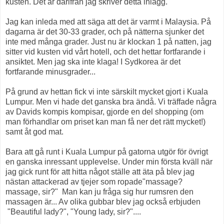
kusten. Det är därifrån jag skriver detta inlägg.
Jag kan inleda med att säga att det är varmt i Malaysia. På
dagarna är det 30-33 grader, och på nätterna sjunker det
inte med många grader. Just nu är klockan 1 på natten, jag
sitter vid kusten vid vårt hotell, och det hettar fortfarande i
ansiktet. Men jag ska inte klaga! I Sydkorea är det
fortfarande minusgrader...
På grund av hettan fick vi inte särskilt mycket gjort i Kuala
Lumpur. Men vi hade det ganska bra ändå. Vi träffade några
av Davids kompis kompisar, gjorde en del shopping (om
man förhandlar om priset kan man få ner det rätt mycket!)
samt åt god mat.
Bara att gå runt i Kuala Lumpur på gatorna utgör för övrigt
en ganska inressant upplevelse. Under min första kväll när
jag gick runt för att hitta något ställe att äta på blev jag
nästan attackerad av tjejer som ropade"massage?
massage, sir?" Man kan ju fråga sig hur rumsren den
massagen är... Av olika gubbar blev jag också erbjuden
"Beautiful lady?", "Young lady, sir?"....