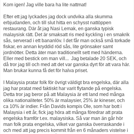
Kom igen! Jag ville bara ha lite nattmat!
Efter ett jag lyckades jag dock undvika alla skumma
erbjudanden, och till slut hitta en schysst nattöppen
restaurang. Där åt jag Nasi Lemak, en ganska typisk
malaysisk rätt. Det är smaksatt ris med kyckling i en smakrik
sås, serverad i ett bananlöv. I det får man också små torkade
fiskar, en annan kryddid röd sås, lite grönsaker samt
jordnötter. Detta äter man traditionellt sett med händerna.
Eller med bestick om man vill... Jag betalade 20 SEK, och
då tror jag till och med att det var ganska dyrt för att vara här.
Man brukar kunna få det för halva priset.
I Malaysia pratar folk för övrigt väldigt bra engelska, där alla
jag har pratat med faktiskt har varit flytande på engelska.
Detta tror jag beror på att Malaysia är ett land med många
olika nationaliteter. 50% är malaysier, 25% är kineser, och
ca 10% är indier. Från Davids kompis Ole, som har bott i
Malaysia i ett år, fick jag höra att många föredrar att prata
engelska framför t.ex. malaysiska. Så var man än går hör
man folk prata engelska, vilket var ganska överraskande i
och med att jag precis kommit från en 6 månaders vistelse i