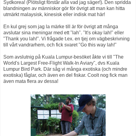
Sydkorea! (Plötsligt förstår
alla
vad jag säger!). Den spridda
blandningen av människor gör för övrigt att man kan hitta
utmärkt malaysisk, kinesisk eller indisk mat här!
En kul grej som jag la märke till är för övrigt att många
avslutar sina meningar med ett "lah". "It's okay lah!" eller
"Thank you lah!". Vi frågade t.ex. en tjej om vägbeskrivning
till vårt vandrarhem, och fick svaret "Go this way lah!"
Som avslutnig på Kuala Lumpur-besöket åkte vi till "The
World's Largest Free-Flight Walk-In Aviary", dvs Kuala
Lumpur Bird Park. Där såg vi många exotiska (och mindre
exotiska) fåglar, och även en del fiskar. Coolt nog fick man
även mata flera av dessa!